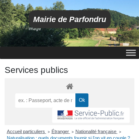
Mairie de Parfondru
image
Services publics
Accueil particuliers
Étranger
Nationalité française
>
>
>
Naturalisation : quels documents fournir si l'on vit en couple ?