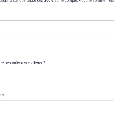
 alors la banque laisse ces
200 €
sur le compte. Aucune somme n'est 
e ses tarifs à ses clients ?
PR)