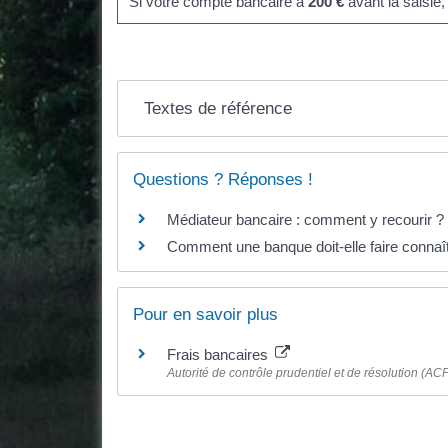
Si votre compte bancaire a
200 €
avant la saisie,
Textes de référence
Questions ? Réponses !
Médiateur bancaire : comment y recourir ?
Comment une banque doit-elle faire connaîtr
Pour en savoir plus
Frais bancaires
Autorité de contrôle prudentiel et de résolution (AC