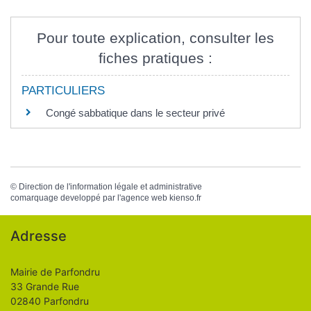
Pour toute explication, consulter les
fiches pratiques :
PARTICULIERS
Congé sabbatique dans le secteur privé
©
Direction de l'information légale et administrative
comarquage developpé par l'
agence web
kienso.fr
Adresse
Mairie de Parfondru
33 Grande Rue
02840 Parfondru