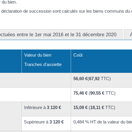
 du bien.
éclaration de succession sont calculés sur les biens communs du défu
ectuées entre le 1er mai 2016 et le 31 décembre 2020
Valeur du bien
Coût
Tranches d'assiette
56,60 €
(
67,92
TTC)
75,46 €
(
90,55 €
TTC)
Inférieure à
3 120 €
15,09 €
(
18,11 €
TTC)
Supérieure à
3 120 €
0,484 % HT de la valeur du bi