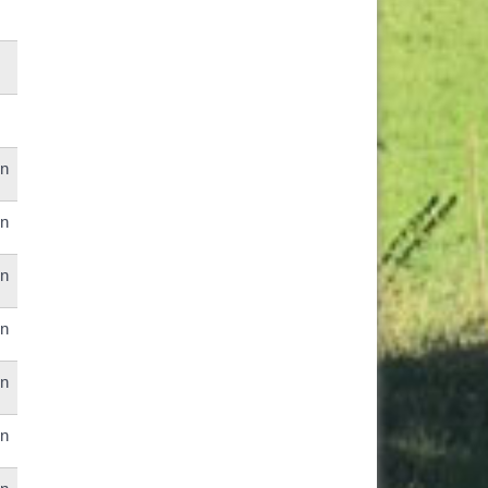
en
en
en
en
en
en