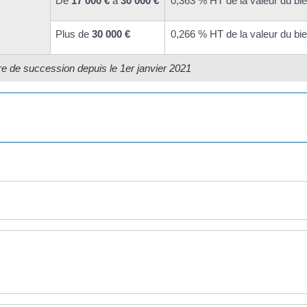
De
17 000 €
à
30 000 €
0,363 % HT de la valeur du bi
Plus de
30 000 €
0,266 % HT de la valeur du bi
 de succession depuis le 1er janvier 2021