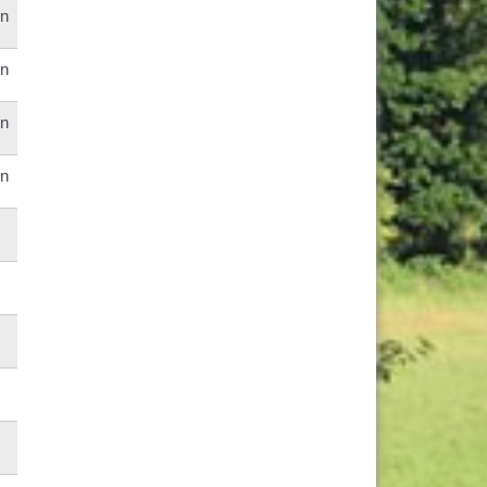
en
en
en
en