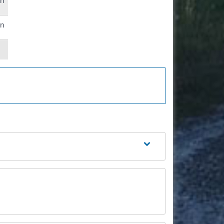
en
en