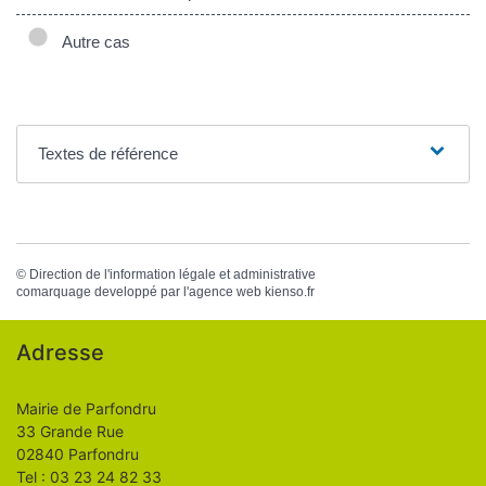
Autre cas
Textes de référence
©
Direction de l'information légale et administrative
comarquage developpé par l'
agence web
kienso.fr
Adresse
Mairie de Parfondru
33 Grande Rue
02840 Parfondru
Tel : 03 23 24 82 33