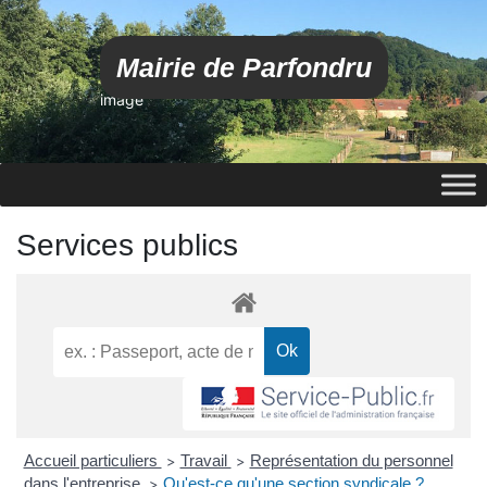
Mairie de Parfondru
image
Services publics
Accueil particuliers
Travail
Représentation du personnel
>
>
dans l'entreprise
Qu'est-ce qu'une section syndicale ?
>