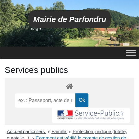
Mairie de Parfondru
image
Services publics
Accueil particuliers
Famille
Protection juridique (tutelle,
>
>
curatelle...)
Comment est vérifié le compte de gestion de
>