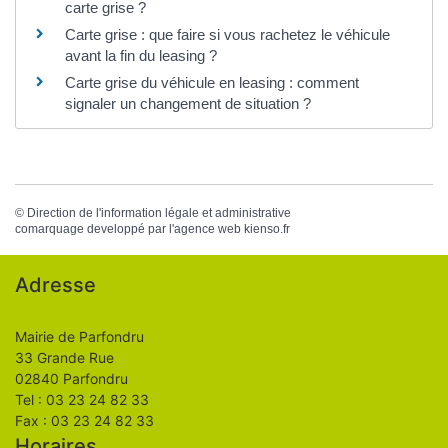
carte grise ?
Carte grise : que faire si vous rachetez le véhicule
avant la fin du leasing ?
Carte grise du véhicule en leasing : comment
signaler un changement de situation ?
©
Direction de l'information légale et administrative
comarquage developpé par l'
agence web
kienso.fr
Adresse
Mairie de Parfondru
33 Grande Rue
02840 Parfondru
Tel : 03 23 24 82 33
Fax : 03 23 24 82 33
Horaires