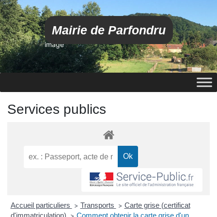
Mairie de Parfondru
image
Services publics
Accueil particuliers
Transports
Carte grise (certificat
>
>
d'immatriculation)
Comment obtenir la carte grise d'un
>