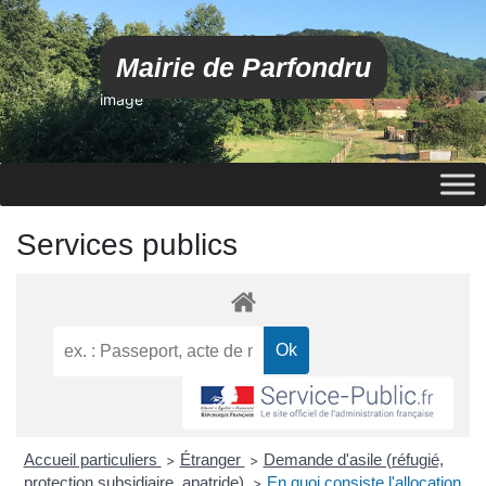
Mairie de Parfondru
image
Services publics
Accueil particuliers
Étranger
Demande d'asile (réfugié,
>
>
protection subsidiaire, apatride)
En quoi consiste l'allocation
>