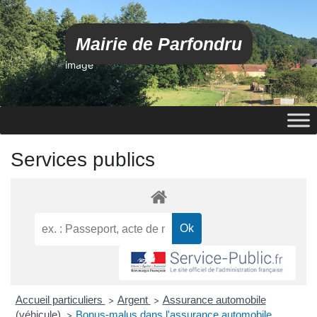
Mairie de Parfondru
image
Services publics
Accueil particuliers
Argent
Assurance automobile
>
>
(véhicule)
Bonus-malus dans l'assurance automobile
>