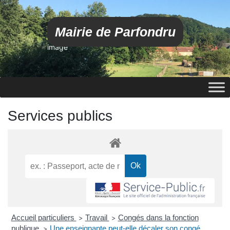
Mairie de Parfondru
image
Services publics
Accueil particuliers
Travail
Congés dans la fonction
>
>
publique
Une enseignante peut-elle décaler son congé
>