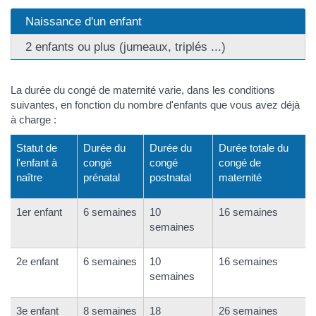
Naissance d'un enfant
2 enfants ou plus (jumeaux, triplés ...)
La durée du congé de maternité varie, dans les conditions
suivantes, en fonction du nombre d'enfants que vous avez déjà
à charge :
Statut de
Durée du
Durée du
Durée totale du
l'enfant à
congé
congé
congé de
naître
prénatal
postnatal
maternité
1
er
enfant
6 semaines
10
16 semaines
semaines
2
e
enfant
6 semaines
10
16 semaines
semaines
3
e
enfant
8 semaines
18
26 semaines