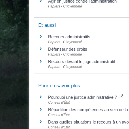
Agir en justice contre l'administration
Papiers - Citoyenneté
Et aussi
Recours administratifs
Papiers - Citoyenneté
Défenseur des droits
Papiers - Citoyenneté
Recours devant le juge administratif
Papiers - Citoyenneté
Pour en savoir plus
Pourquoi une justice administrative ?
Conseil d'État
Répartition des compétences au sein de la j
Conseil d'État
Dans quelles situations le recours à un avoc
Conseil d'État