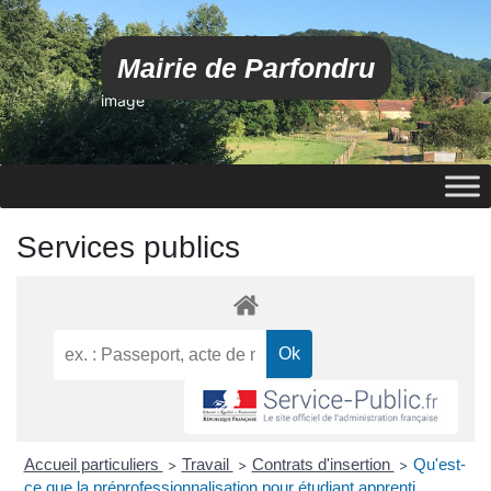
Mairie de Parfondru
image
Services publics
Accueil particuliers
Travail
Contrats d'insertion
Qu'est-
>
>
>
ce que la préprofessionnalisation pour étudiant apprenti