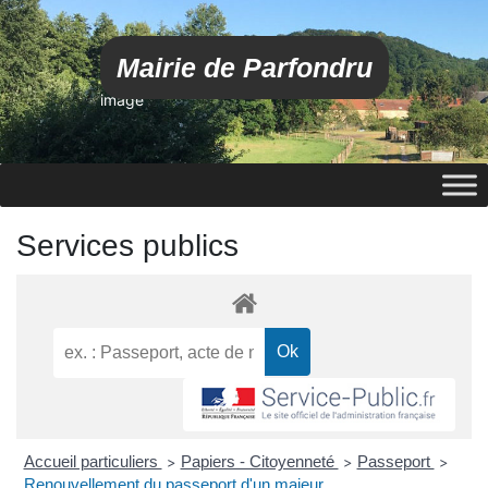
Mairie de Parfondru
image
Services publics
Accueil particuliers
Papiers - Citoyenneté
Passeport
>
>
>
Renouvellement du passeport d'un majeur