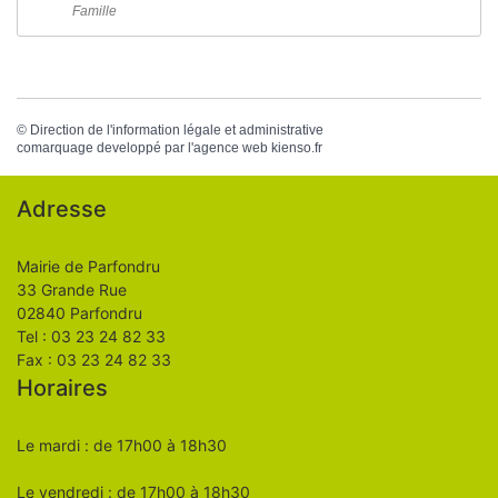
Famille
©
Direction de l'information légale et administrative
comarquage developpé par l'
agence web
kienso.fr
Adresse
Mairie de Parfondru
33 Grande Rue
02840 Parfondru
Tel : 03 23 24 82 33
Fax : 03 23 24 82 33
Horaires
Le mardi : de 17h00 à 18h30
Le vendredi : de 17h00 à 18h30