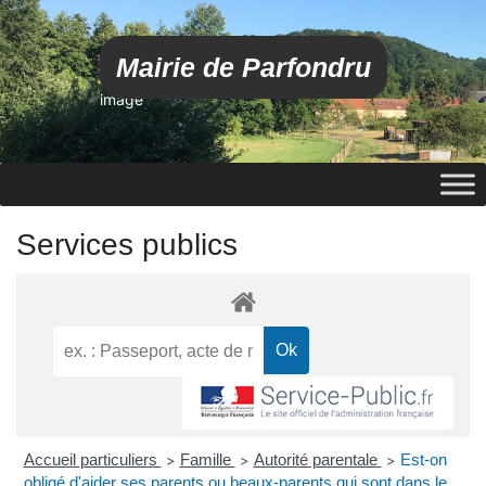
Mairie de Parfondru
image
Services publics
Accueil particuliers
Famille
Autorité parentale
Est-on
>
>
>
obligé d'aider ses parents ou beaux-parents qui sont dans le