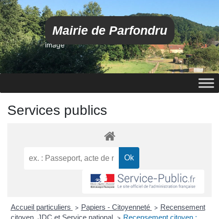
Mairie de Parfondru
image
Services publics
Accueil particuliers
Papiers - Citoyenneté
Recensement
>
>
citoyen, JDC et Service national
Recensement citoyen :
>