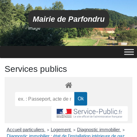
Mairie de Parfondru
image
Services publics
Accueil particuliers
Logement
Diagnostic immobilier
>
>
>
Diagnostic immobilier : état de l'installation intérieure de gaz