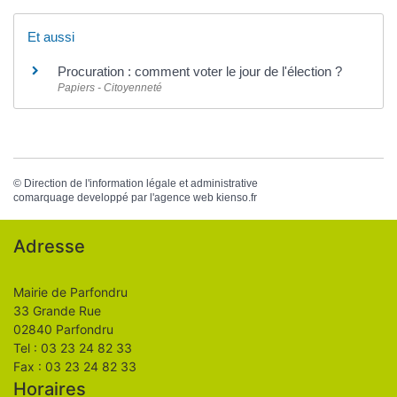
Et aussi
Procuration : comment voter le jour de l'élection ?
Papiers - Citoyenneté
©
Direction de l'information légale et administrative
comarquage developpé par l'
agence web
kienso.fr
Adresse
Mairie de Parfondru
33 Grande Rue
02840 Parfondru
Tel : 03 23 24 82 33
Fax : 03 23 24 82 33
Horaires