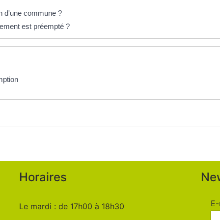
on d'une commune ?
logement est préempté ?
mption
Horaires
New
E-
Le mardi : de 17h00 à 18h30