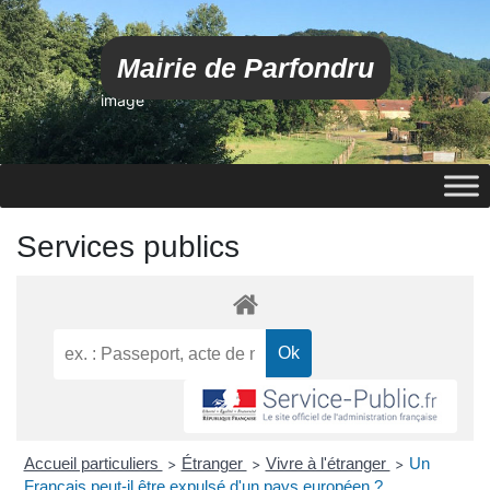
Mairie de Parfondru
image
Services publics
Accueil particuliers
Étranger
Vivre à l'étranger
Un
>
>
>
Français peut-il être expulsé d'un pays européen ?