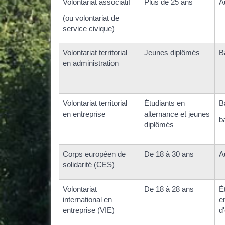
Volontariat associatif
Plus de 25 ans
A
(ou volontariat de
service civique)
Volontariat territorial
Jeunes diplômés
B
en administration
Volontariat territorial
Étudiants en
B
en entreprise
alternance et jeunes
b
diplômés
Corps européen de
De 18 à 30 ans
A
solidarité (CES)
Volontariat
De 18 à 28 ans
É
international en
e
entreprise (VIE)
d