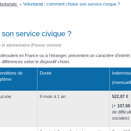
lontariats
Volontariat : comment choisir son service civique ?
>
 son service civique ?
le et administrative (Premier ministre)
 déroulent en France ou à l'étranger, présentent un caractère d'intérê
différences selon le dispositif choisi.
onditions de
Durée
Indemnisa
iplôme
(mensuell
ucune
6 mois à 1 an
522,87 €
(+
107,68
de difficul
sociales)