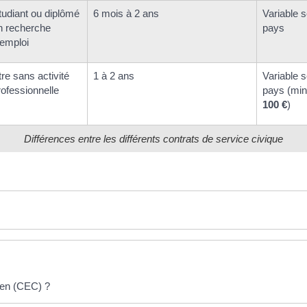
tudiant ou diplômé
6 mois à 2 ans
Variable s
n recherche
pays
'emploi
tre sans activité
1 à 2 ans
Variable s
rofessionnelle
pays (mi
100 €
)
Différences entre les différents contrats de service civique
yen (CEC) ?