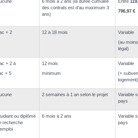
ucune
6 mois à 2 ans (la durée cumulée
Entre
119
des contrats est d'au maximum 3
796,97 €
ans)
ac + 2
12 à 18 mois
Variable
(au moin
légal)
ac + 2 à
12 mois
Variable
ac + 5
minimum
(+ subven
logement)
ucune
2 semaines à 1 an selon le projet
Variable s
pays
tudiant ou diplômé
6 mois à 2 ans
Variable s
n recherche
pays
'emploi