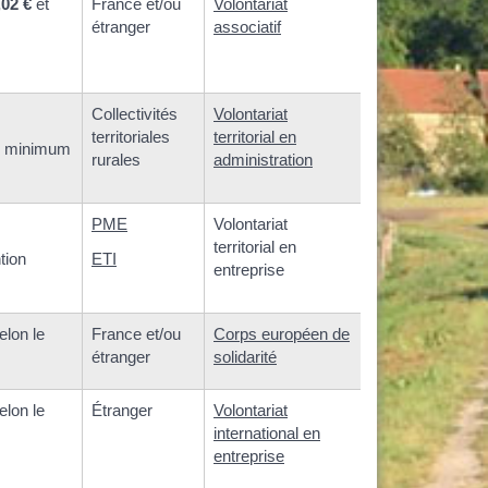
,02 €
et
France et/ou
Volontariat
étranger
associatif
Collectivités
Volontariat
territoriales
territorial en
s minimum
rurales
administration
PME
Volontariat
territorial en
tion
ETI
entreprise
elon le
France et/ou
Corps européen de
étranger
solidarité
elon le
Étranger
Volontariat
international en
entreprise