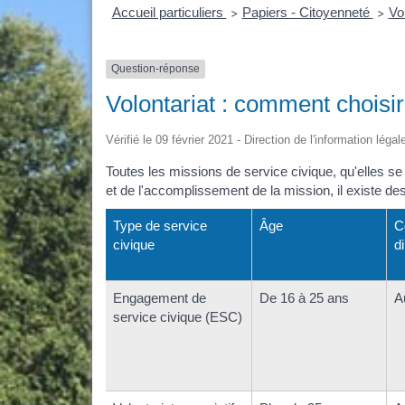
Accueil particuliers
Papiers - Citoyenneté
Vo
>
>
Question-réponse
Volontariat : comment choisir
Vérifié le 09 février 2021 - Direction de l'information léga
Toutes les missions de service civique, qu'elles se
et de l'accomplissement de la mission, il existe des 
Type de service
Âge
C
civique
d
Engagement de
De 16 à 25 ans
A
service civique (ESC)