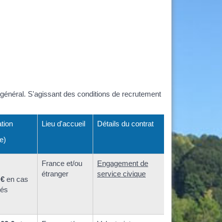
t général. S'agissant des conditions de recrutement
tion
Lieu d'accueil
Détails du contrat
e)
France et/ou
Engagement de
étranger
service civique
 €
en cas
tés