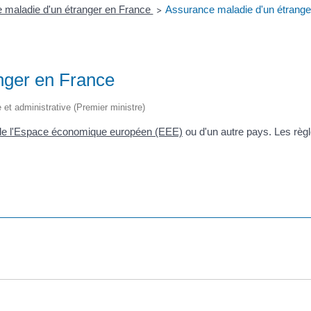
 maladie d'un étranger en France
Assurance maladie d'un étrange
>
nger en France
le et administrative (Premier ministre)
de l'Espace économique européen (EEE)
ou d'un autre pays. Les règ