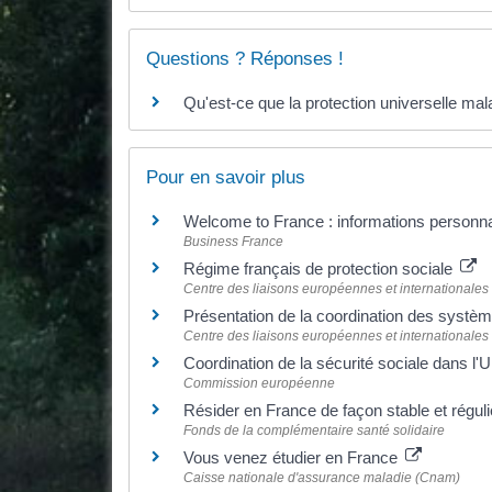
Questions ? Réponses !
Qu'est-ce que la protection universelle ma
Pour en savoir plus
Welcome to France : informations personnal
Business France
Régime français de protection sociale
Centre des liaisons européennes et internationales 
Présentation de la coordination des systè
Centre des liaisons européennes et internationales 
Coordination de la sécurité sociale dans l
Commission européenne
Résider en France de façon stable et régul
Fonds de la complémentaire santé solidaire
Vous venez étudier en France
Caisse nationale d'assurance maladie (Cnam)