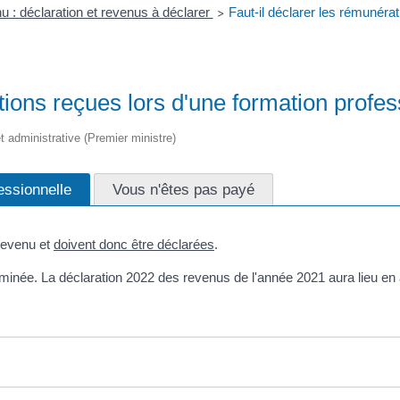
u : déclaration et revenus à déclarer
Faut-il déclarer les rémunérat
>
tions reçues lors d'une formation profes
 et administrative (Premier ministre)
essionnelle
Vous n'êtes pas payé
revenu et
doivent donc être déclarées
.
minée. La déclaration 2022 des revenus de l'année 2021 aura lieu en 