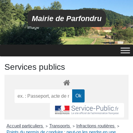
Mairie de Parfondru
image
Services publics
Accueil particuliers
Transports
Infractions routières
>
>
>
Points du permis de conduire : peut-on les perdre en une