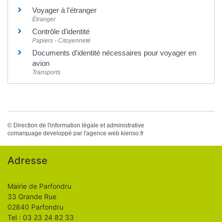
Voyager à l'étranger
Étranger
Contrôle d'identité
Papiers - Citoyenneté
Documents d'identité nécessaires pour voyager en
avion
Transports
©
Direction de l'information légale et administrative
comarquage developpé par l'
agence web
kienso.fr
Adresse
Mairie de Parfondru
33 Grande Rue
02840 Parfondru
Tel : 03 23 24 82 33