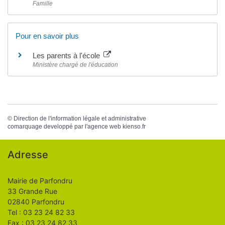
Famille
Pour en savoir plus
Les parents à l'école
Ministère chargé de l'éducation
©
Direction de l'information légale et administrative
comarquage developpé par l'
agence web
kienso.fr
Adresse
Mairie de Parfondru
33 Grande Rue
02840 Parfondru
Tel : 03 23 24 82 33
Fax : 03 23 24 82 33