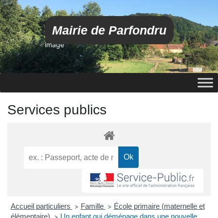
Mairie de Parfondru
image
Services publics
Accueil particuliers
Famille
École primaire (maternelle et
>
>
élémentaire)
Un enfant qui déménage dans une nouvelle
>