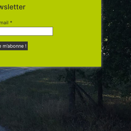
sletter
mail
*