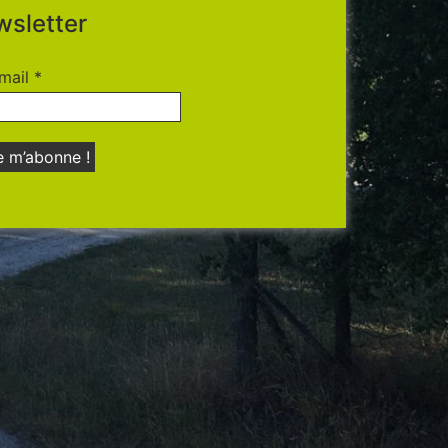
sletter
mail
*